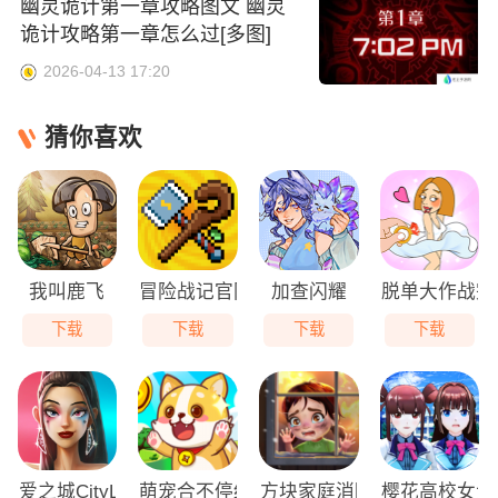
幽灵诡计第一章攻略图文 幽灵
诡计攻略第一章怎么过[多图]
2026-04-13 17:20
猜你喜欢
我叫鹿飞
冒险战记官网
加查闪耀
脱单大作战完
下载
下载
下载
下载
爱之城CityLo
萌宠合不停红包版
方块家庭消除(Tile Family)
樱花高校女大