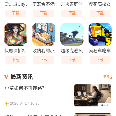
爱之城CityLo
萌宠合不停红包版
方块家庭消除(Tile Family)
樱花高校女大
下载
下载
下载
下载
伏魔诀折相思版
收纳我的小屋免广告
超级龙卷风
疯狂车吃车5
下载
下载
下载
下载
最新资讯
更多
小草如何不再迷路？
2026-04-17 10:26