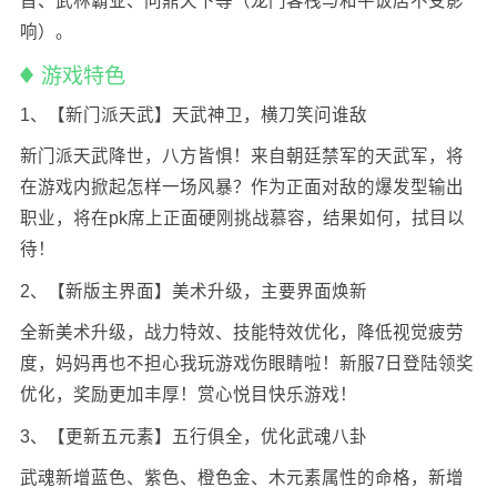
首、武林霸业、问鼎天下等（龙门客栈与和平饭店不受影
响）。
游戏特色
1、【新门派天武】天武神卫，横刀笑问谁敌
新门派天武降世，八方皆惧！来自朝廷禁军的天武军，将
在游戏内掀起怎样一场风暴？作为正面对敌的爆发型输出
职业，将在pk席上正面硬刚挑战慕容，结果如何，拭目以
待！
2、【新版主界面】美术升级，主要界面焕新
全新美术升级，战力特效、技能特效优化，降低视觉疲劳
度，妈妈再也不担心我玩游戏伤眼睛啦！新服7日登陆领奖
优化，奖励更加丰厚！赏心悦目快乐游戏！
3、【更新五元素】五行俱全，优化武魂八卦
武魂新增蓝色、紫色、橙色金、木元素属性的命格，新增