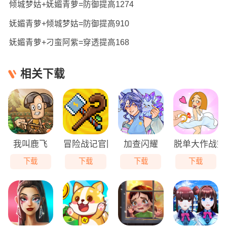
倾城梦姑+妩媚青萝=防御提高1274
妩媚青萝+倾城梦姑=防御提高910
妩媚青萝+刁蛮阿紫=穿透提高168
相关下载
我叫鹿飞
冒险战记官网
加查闪耀
脱单大作战完
下载
下载
下载
下载