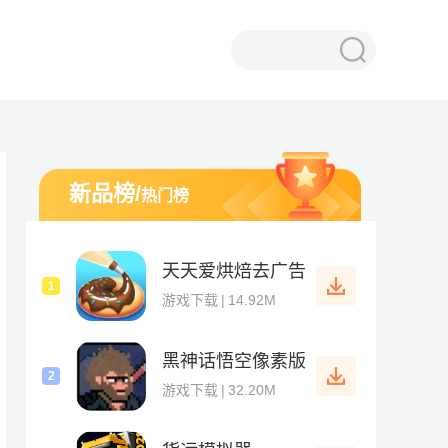
新品榜
/
热门榜
天天爱烘焙去广告
1
游戏下载
|
14.92M
黑神话悟空像素版
2
游戏下载
|
32.20M