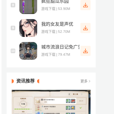
疯狂甜瓜乐园
8
游戏下载
|
53.90M
我的女友是声优
9
游戏下载
|
52.70M
城市流浪日记免广告
10
游戏下载
|
79.47M
资讯推荐
更多