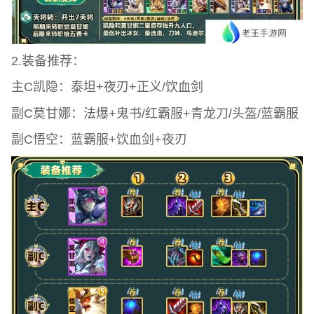
2.装备推荐：
主C凯隐：泰坦+夜刃+正义/饮血剑
副C莫甘娜：法爆+鬼书/红霸服+青龙刀/头盔/蓝霸服
副C悟空：蓝霸服+饮血剑+夜刃