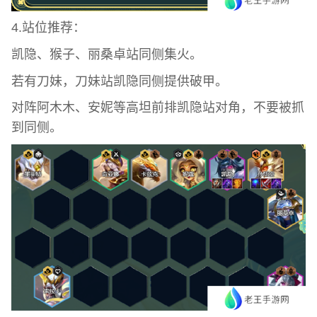
4.站位推荐：
凯隐、猴子、丽桑卓站同侧集火。
若有刀妹，刀妹站凯隐同侧提供破甲。
对阵阿木木、安妮等高坦前排凯隐站对角，不要被抓
到同侧。