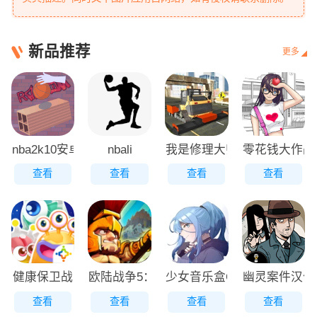
新品推荐
更多
nba2k10安卓中文版
nbali
我是修理大师手游
零花钱大作战
查看
查看
查看
查看
健康保卫战
欧陆战争5：最终改
少女音乐盒Orzmic 1.1.0
幽灵案件汉化
查看
查看
查看
查看